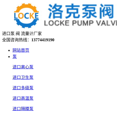
进口泵 阀 流量计厂家
全国咨询热线：
13774419190
网站首页
泵
进口离心泵
进口卫生泵
进口多级泵
进口高温泵
进口隔膜泵