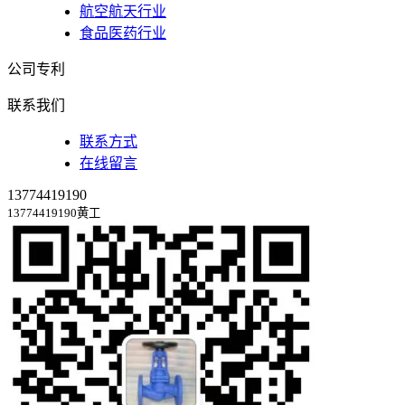
航空航天行业
食品医药行业
公司专利
联系我们
联系方式
在线留言
13774419190
13774419190黄工